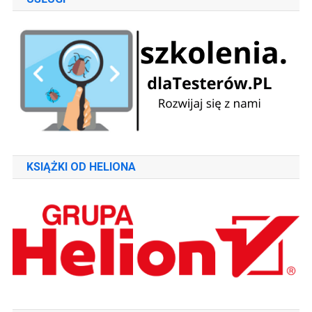
KSIĄŻKI OD HELIONA