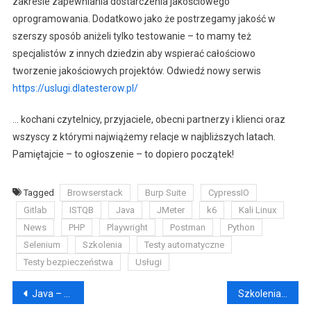
zakresie zapewniania dostarczenia jakościowego
oprogramowania. Dodatkowo jako że postrzegamy jakość w
szerszy sposób aniżeli tylko testowanie – to mamy też
specjalistów z innych dziedzin aby wspierać całościowo
tworzenie jakościowych projektów. Odwiedź nowy serwis
https://uslugi.dlatesterow.pl/
… kochani czytelnicy, przyjaciele, obecni partnerzy i klienci oraz
wszyscy z którymi najwiążemy relacje w najbliższych latach.
Pamiętajcie – to ogłoszenie – to dopiero początek!
Tagged
Browserstack
Burp Suite
CypressIO
Gitlab
ISTQB
Java
JMeter
k6
Kali Linux
News
PHP
Playwright
Postman
Python
Selenium
Szkolenia
Testy automatyczne
Testy bezpieczeństwa
Usługi
Nawigacja
Java – przydatne skróty
Szkolenia – dlaTesterów.PL – harmonogram