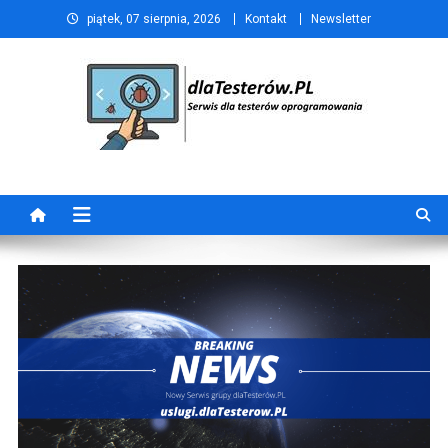
Skip
piątek, 07 sierpnia, 2026
Kontakt
Newsletter
to
content
dlaTesterów.PL
Portal dla testerów oprogramowania