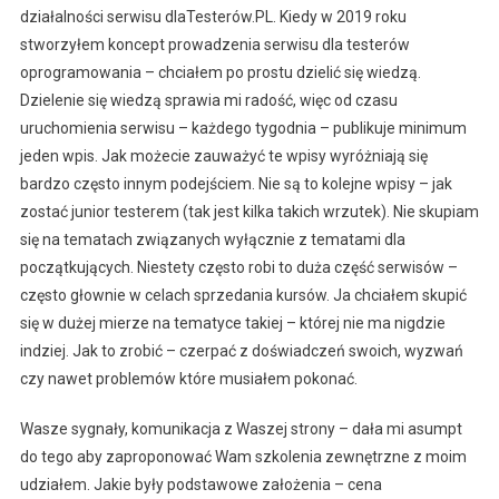
działalności serwisu dlaTesterów.PL. Kiedy w 2019 roku
stworzyłem koncept prowadzenia serwisu dla testerów
oprogramowania – chciałem po prostu dzielić się wiedzą.
Dzielenie się wiedzą sprawia mi radość, więc od czasu
uruchomienia serwisu – każdego tygodnia – publikuje minimum
jeden wpis. Jak możecie zauważyć te wpisy wyróżniają się
bardzo często innym podejściem. Nie są to kolejne wpisy – jak
zostać junior testerem (tak jest kilka takich wrzutek). Nie skupiam
się na tematach związanych wyłącznie z tematami dla
początkujących. Niestety często robi to duża część serwisów –
często głownie w celach sprzedania kursów. Ja chciałem skupić
się w dużej mierze na tematyce takiej – której nie ma nigdzie
indziej. Jak to zrobić – czerpać z doświadczeń swoich, wyzwań
czy nawet problemów które musiałem pokonać.
Wasze sygnały, komunikacja z Waszej strony – dała mi asumpt
do tego aby zaproponować Wam szkolenia zewnętrzne z moim
udziałem. Jakie były podstawowe założenia – cena