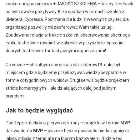
konkurencyjna rynkowo + JAKOŚĆ SZKOLENIA – tak by feedback
po był zawsze pozytywny. Kilka spotkań w ramach szkoleń z
JMetera, Cypressa, Postmana dla ludzi z wewnątrz czy też dla
organizacji pozwoliły mi zaoferować Wam takie usługi.
Zbudowane relacje w trakcie szkoleń, obserwowanie obecnego
rynku testerów – również w zakresie w przyszłości łączenia
dobrych testerów z fantastycznymi organizacjami!
Co ważne – chciałbym aby serwis dlaTesterów.PL dalej był
miejscem gdzie będziemy przekazywać wiedzę bezpłatnie w
formie cotygodniowych wpisów. Drugi serwis będzie projektem
stricte komercyjnym – ale działających dalej pod jednym
brandem.
Jak to będzie wyglądać
Poniżej zrzut ekranu pierwszej strony – projektu w formie
MVP
.
Jak wiadomo
MVP
– jeszcze będzie posiadało niedociągnięcia,
jakieś zdjęcia z template na którym bazowałem. Będzie też