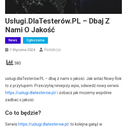
Usługi.dlaTesterów.PL – Dbaj Z
Nami O Jakość
News
Ogłoszenia
Redakcja
1 Stycznia 2024
380
usługi.dlaTesterów.PL – dbaj z nami o jakość. Jak witać Nowy Rok
to z przytupem. Przeczytaj niniejszy wpis, odwiedź nowy serwis
https://uslugi.dlatesterow.pl/
i zobacz jak możemy wspólnie
zadbać o jakość.
Co to będzie?
Serwis
https://uslugi.dlatesterow.pl/
to kolejna gałąź w