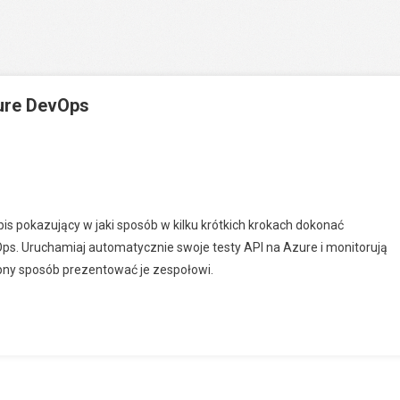
ure DevOps
 pokazujący w jaki sposób w kilku krótkich krokach dokonać
Ops. Uruchamiaj automatycznie swoje testy API na Azure i monitorują
ępny sposób prezentować je zespołowi.