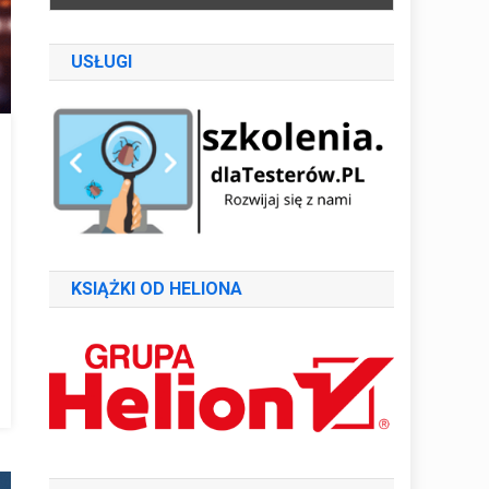
USŁUGI
KSIĄŻKI OD HELIONA