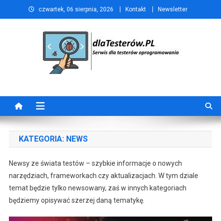
Skip
czwartek, 06 sierpnia, 2026
Kontakt
Newsletter
to
content
dlaTesterów.PL
Portal dla testerów oprogramowania
KATEGORIA:
NEWS
Newsy ze świata testów – szybkie informacje o nowych
narzędziach, frameworkach czy aktualizacjach. W tym dziale
temat będzie tylko newsowany, zaś w innych kategoriach
będziemy opisywać szerzej daną tematykę.