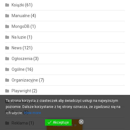
Książki
(61)
Manualne
(4)
MongoDB
(1)
Na luzie
(1)
News
(121)
Ogłoszenia
(3)
Ogólne
(16)
Organizacyjne
(7)
Playwright
(2)
Ta strona korzysta z ciasteczek aby świadczyć usługi na najwyższym
Postman
(9)
poziomie. Dalsze korzystanie z tej strony oznacza, że zgadzasz się na
Praca
(5)
ich użycie.
View more
Akceptuje
Reklama
(1)
Translate »