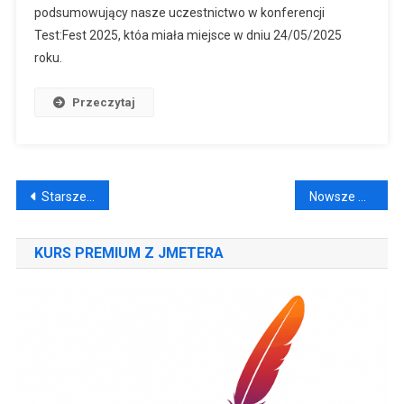
podsumowujący nasze uczestnictwo w konferencji
Test:Fest 2025, któa miała miejsce w dniu 24/05/2025
roku.
Przeczytaj
Nawigacja
Starsze wpisy
Nowsze wpisy
po
KURS PREMIUM Z JMETERA
wpisach