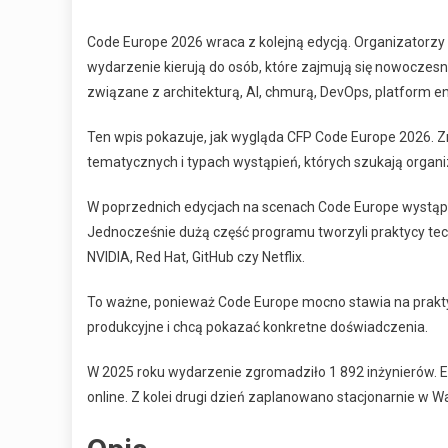
Code Europe 2026 wraca z kolejną edycją. Organizatorzy ot
wydarzenie kierują do osób, które zajmują się nowoczes
związane z architekturą, AI, chmurą, DevOps, platform 
Ten wpis pokazuje, jak wygląda CFP Code Europe 2026. Z
tematycznych i typach wystąpień, których szukają organi
W poprzednich edycjach na scenach Code Europe wystąpil
Jednocześnie dużą część programu tworzyli praktycy techn
NVIDIA, Red Hat, GitHub czy Netflix.
To ważne, ponieważ Code Europe mocno stawia na praktyk
produkcyjne i chcą pokazać konkretne doświadczenia.
W 2025 roku wydarzenie zgromadziło 1 892 inżynierów. Ed
online. Z kolei drugi dzień zaplanowano stacjonarnie w W