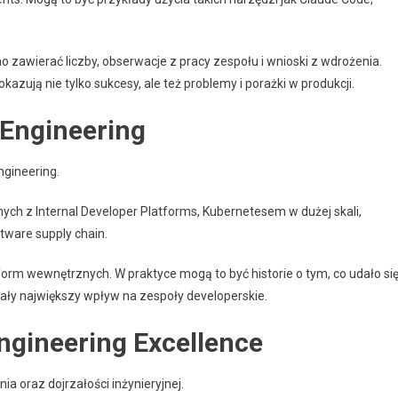
 zawierać liczby, obserwacje z pracy zespołu i wnioski z wdrożenia.
azują nie tylko sukcesy, ale też problemy i porażki w produkcji.
 Engineering
ngineering.
h z Internal Developer Platforms, Kubernetesem w dużej skali,
ware supply chain.
rm wewnętrznych. W praktyce mogą to być historie o tym, co udało si
iały największy wpływ na zespoły developerskie.
ngineering Excellence
a oraz dojrzałości inżynieryjnej.