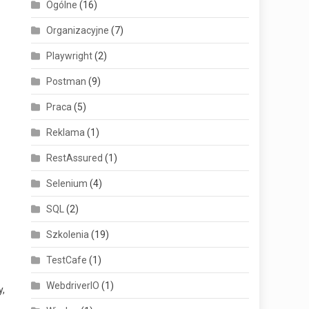
Ogólne
(16)
Organizacyjne
(7)
Playwright
(2)
Postman
(9)
Praca
(5)
Reklama
(1)
RestAssured
(1)
Selenium
(4)
z
SQL
(2)
Szkolenia
(19)
TestCafe
(1)
WebdriverIO
(1)
y,