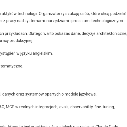
raktyków technologii. Organizatorzy szukają osób, które chcą podzielić
 z pracy nad systemami, narzędziami i procesami technologicznymi.
ch przykładach. Dlatego warto pokazać dane, decyzje architektoniczne
pracy produkcyjnej.
ystąpień w języku angielskim.
i tematyczne.
I, danych oraz systemów opartych o modele językowe.
 MCP w realnych integracjach, evals, observability, fine-tuning,
ts. Mogą to być przykłady użycia takich narzędzi jak Claude Code,