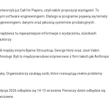
worzyli już Call for Papers, czyli nabór propozycji wystąpień. To
nym software engineeringiem. Dlatego w programie pojawią się tematy
engineeringiem, danymi oraz jakością systemów produkcyjnych.
najdziesz tu najważniejsze informacje o wydarzeniu, ścieżkach
zatorzy.
i między innymi Bjarne Stroustrup, George Hotz oraz José Valim.
ologii. Byli to międzynarodowi inżynierowie z firm takich jak Anthropic
ę. Organizatorzy szukają osób, które rozwiązują realne problemy
ycja 2026 odbędzie się 14-15 września. Pierwszy dzień odbędzie się
arszawie.