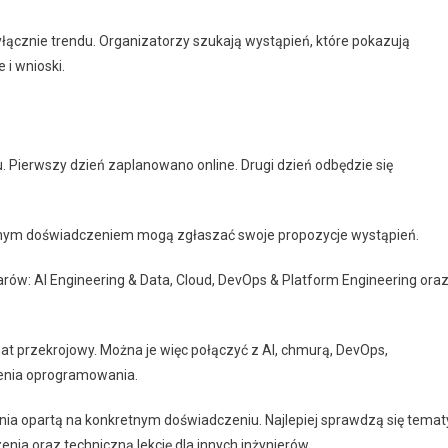
yłącznie trendu. Organizatorzy szukają wystąpień, które pokazują
 i wnioski.
 Pierwszy dzień zaplanowano online. Drugi dzień odbędzie się
tycznym doświadczeniem mogą zgłaszać swoje propozycje wystąpień.
ów: AI Engineering & Data, Cloud, DevOps & Platform Engineering ora
t przekrojowy. Można je więc połączyć z AI, chmurą, DevOps,
rzenia oprogramowania.
ia opartą na konkretnym doświadczeniu. Najlepiej sprawdzą się temat
enia oraz techniczną lekcję dla innych inżynierów.