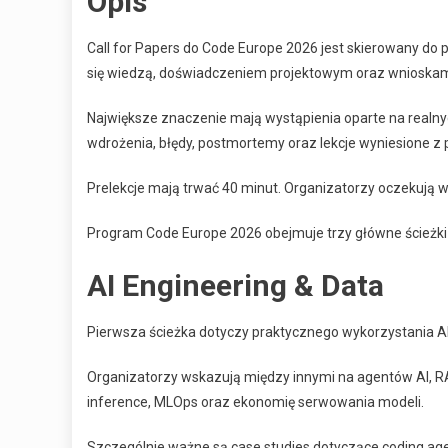
Opis
Call for Papers do Code Europe 2026 jest skierowany do p
się wiedzą, doświadczeniem projektowym oraz wnioskami
Największe znaczenie mają wystąpienia oparte na realny
wdrożenia, błędy, postmortemy oraz lekcje wyniesione z 
Prelekcje mają trwać 40 minut. Organizatorzy oczekują w
Program Code Europe 2026 obejmuje trzy główne ścieżk
AI Engineering & Data
Pierwsza ścieżka dotyczy praktycznego wykorzystania A
Organizatorzy wskazują między innymi na agentów AI, RAG,
inference, MLOps oraz ekonomię serwowania modeli.
Szczególnie ważne są case studies dotyczące coding agen