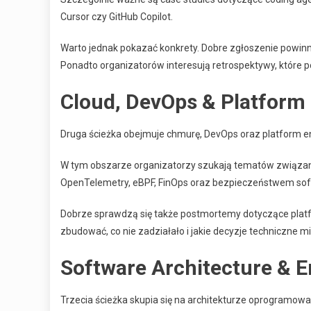
Cursor czy GitHub Copilot.
Warto jednak pokazać konkrety. Dobre zgłoszenie powinno
Ponadto organizatorów interesują retrospektywy, które pok
Cloud, DevOps & Platform
Druga ścieżka obejmuje chmurę, DevOps oraz platform e
W tym obszarze organizatorzy szukają tematów związanyc
OpenTelemetry, eBPF, FinOps oraz bezpieczeństwem soft
Dobrze sprawdzą się także postmortemy dotyczące platfo
zbudować, co nie zadziałało i jakie decyzje techniczne m
Software Architecture & E
Trzecia ścieżka skupia się na architekturze oprogramowani