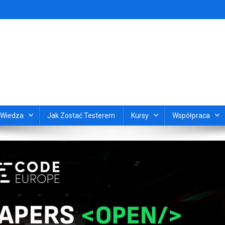
Wiedza
Jak Zostać Testerem
Kursy
Współpraca