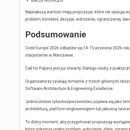
liderzy techniczni.
Największą wartość mają propozycje, które nie opisują w
problem, kontekst, decyzje, wdrożenie, ograniczenia, dane
Podsumowanie
Code Europe 2026 odbędzie się 14-15 września 2026 roku.
stacjonarnie w Warszawie.
Call for Papers jest już otwarty. Dlatego osoby z prak
Organizatorzy szukają tematów z trzech głównych obszar
Software Architecture & Engineering Excellence.
Jednocześnie cyberbezpieczeństwo pojawia się jako tema
architekturą, platform engineeringiem lub jakością two
To dobry moment, aby przygotować propozycję wystąpien
które pokazują realny problem, wdrożenie, dane, ogranicz